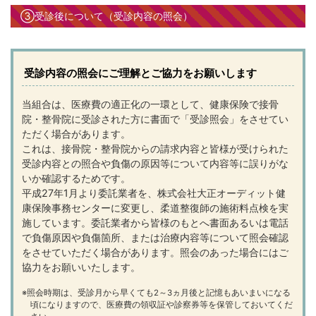
③受診後について（受診内容の照会）
受診内容の照会にご理解とご協力をお願いします
当組合は、医療費の適正化の一環として、健康保険で接骨
院・整骨院に受診された方に書面で「受診照会」をさせてい
ただく場合があります。
これは、接骨院・整骨院からの請求内容と皆様が受けられた
受診内容との照合や負傷の原因等について内容等に誤りがな
いか確認するためです。
平成27年1月より委託業者を、株式会社大正オーディット健
康保険事務センターに変更し、柔道整復師の施術料点検を実
施しています。委託業者から皆様のもとへ書面あるいは電話
で負傷原因や負傷箇所、または治療内容等について照会確認
をさせていただく場合があります。照会のあった場合にはご
協力をお願いいたします。
※照会時期は、受診月から早くても2～3ヵ月後と記憶もあいまいになる
頃になりますので、医療費の領収証や診察券等を保管しておいてくだ