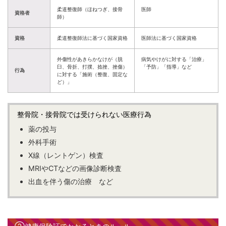
柔道整復師（ほねつぎ、接骨
医師
資格者
師）
資格
柔道整復師法に基づく国家資格
医師法に基づく国家資格
外傷性があきらかなけが（脱
病気やけがに対する「治療」
臼、骨折、打撲、捻挫、挫傷）
「予防」「指導」など
行為
に対する「施術（整復、固定な
ど）」
整骨院・接骨院では受けられない医療行為
薬の投与
外科手術
X線（レントゲン）検査
MRIやCTなどの画像診断検査
出血を伴う傷の治療 など