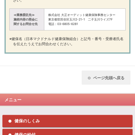
さい。
≪業務委託先≫
株式会社 大正オーディット健康保険事務センター
施術内容の照会に
東京都世田谷区玉川2-21-1 二子玉川ライズ7F
関するお問合せ先
電話：03-6805-6281
※健保名（日本マクドナルド健康保険組合）と記号・番号・受療者氏名
を伝えたうえでお問合わせください。
ページ先頭へ戻る
メニュー
健保のしくみ
健保の給付