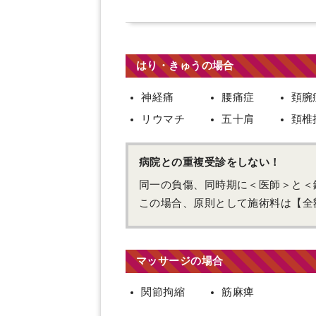
はり・きゅうの場合
神経痛
腰痛症
頚腕
リウマチ
五十肩
頚椎
病院との重複受診をしない！
同一の負傷、同時期に＜医師＞と＜
この場合、原則として施術料は【全
マッサージの場合
関節拘縮
筋麻痺