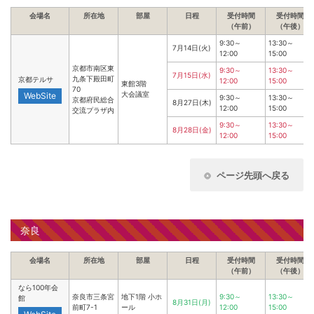
会場名
所在地
部屋
日程
受付時間
受付時間
（午前）
（午後）
9:30～
13:30～
7月14日(火)
12:00
15:00
京都市南区東
9:30～
13:30～
7月15日(水)
九条下殿田町
京都テルサ
12:00
15:00
東館3階
70
大会議室
WebSite
9:30～
13:30～
京都府民総合
8月27日(木)
12:00
15:00
交流プラザ内
9:30～
13:30～
8月28日(金)
12:00
15:00
ページ先頭へ戻る
奈良
会場名
所在地
部屋
日程
受付時間
受付時間
（午前）
（午後）
なら100年会
奈良市三条宮
地下1階 小ホ
9:30～
13:30～
館
8月31日(月)
前町7-1
ール
12:00
15:00