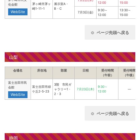
12:00
15:00
茅ヶ崎市茅ヶ
展示室A・
化会館
崎1-11-1
B・C
9:30～
13:30～
WebSite
7月3日(金)
12:00
15:00
ページ先頭へ戻る
山梨
会場名
所在地
部屋
日程
受付時間
受付時間
（午前）
（午後）
富士吉田市民
3階 市民ギ
富士吉田市緑
9:30～
会館
ャラリー1・
7月23日(木)
―
ケ丘2-5-23
12:00
2・3
WebSite
ページ先頭へ戻る
静岡