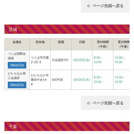
ページ先頭へ戻る
茨城
会場名
所在地
部屋
日程
受付時間
受付時間
（午前）
（午後）
つくば国際会
つくば市竹園
9:30～
13:30～
議場
大会議室101
6月26日(金)
2-20-3
12:00
14:30
WebSite
ひたちなか商
ひたちなか市
9:30～
13:30～
工会議所
勝田中央14-
500号室
6月25日(木)
12:00
14:30
8
WebSite
ページ先頭へ戻る
千葉