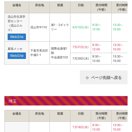
会場名
所在地
部屋
日程
受付時間
受付時間
（午前）
（午後）
流山市生涯学
習センター
第1・2ギャラ
9:30～
13:30～
（流山エル
流山市中110
6月10日(水)
リー
12:00
15:00
ズ）
WebSite
9:30～
13:30～
7月21日(火)
国際会議場1
幕張メッセ
12:00
15:00
千葉市美浜区
階
中瀬2-1
WebSite
9:30～
13:30～
中会議室103
7月29日(水)
12:00
15:00
ページ先頭へ戻る
埼玉
会場名
所在地
部屋
日程
受付時間
受付時間
（午前）
（午後）
9:30～
13:30～
7月16日(木)
12:00
15:00