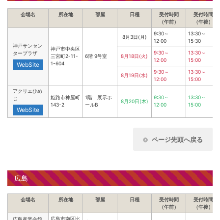
会場名
所在地
部屋
日程
受付時間
受付時間
（午前）
（午後）
9:30～
13:30～
8月3日(月)
12:00
15:30
神戸サンセン
神戸市中央区
9:30～
13:30～
タープラザ
三宮町2-11-
6階 9号室
8月18日(火)
12:00
15:00
1-604
WebSite
9:30～
13:30～
8月19日(水)
12:00
15:00
アクリエひめ
姫路市神屋町
1階 展示ホ
9:30～
13:30～
じ
8月20日(木)
143-2
ールB
12:00
15:00
WebSite
ページ先頭へ戻る
広島
会場名
所在地
部屋
日程
受付時間
受付時間
（午前）
（午後）
広島市南区比
広島産業会館