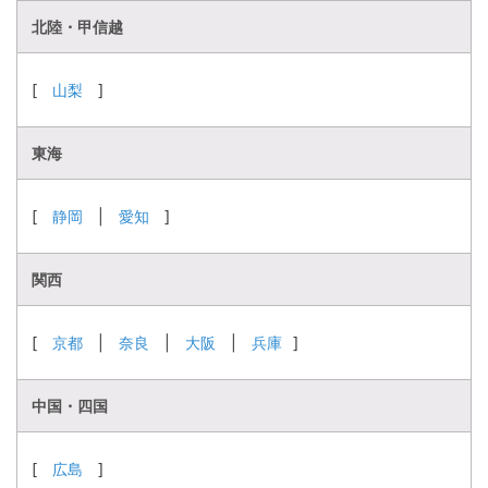
北陸・甲信越
[
山梨
]
東海
[
静岡
|
愛知
]
関西
[
京都
|
奈良
|
大阪
|
兵庫
]
中国・四国
[
広島
]