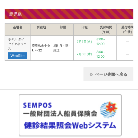
鹿児島
会場名
所在地
部屋
日程
受付時間
受付時間
（午前）
（午後）
ホテル タイ
8:00～
7月7日(火)
―
セイアネック
12:00
鹿児島市中央
2階 月・華・
ス
町4-32
錦江
8:00～
7月8日(水)
―
WebSite
12:00
ページ先頭へ戻る