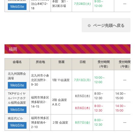
本館 第1・
9:00～
治山本町12-
7月28日(火)
―
第2展示場
12:00
WebSite
18
ページ先頭へ戻る
福岡
会場名
所在地
部屋
日程
受付時間
受付時間
（午前）
（午後）
北九州国際会
北九州市小倉
10:00～
議場
北区浅野3-
1階 11会議室
7月13日(月)
―
12:00
9-30
WebSite
TKPザロイヤ
8:00～
14:30～
8月5日(水)
福岡市博多区
ルパークホテ
12:30
15:00
2階 会議室
博多駅前2-
ル福岡会議室
A.B.C
8:00～
14:30～
14-15
8月6日(木)
WebSite
12:30
15:00
福岡市博多区
南近代ビル
8:00～
博多駅南4-
２階 会議室
8月7日(金)
―
12:30
WebSite
2-10