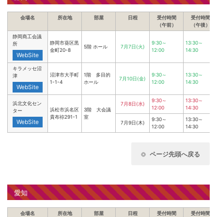
会場名
所在地
部屋
日程
受付時間
受付時間
（午前）
（午後）
静岡商工会議
静岡市葵区黒
9:30～
13:30～
所
5階 ホール
7月7日(火)
金町20-8
12:00
14:30
WebSite
キラメッセ沼
沼津市大手町
1階 多目的
9:30～
13:30～
津
7月10日(金)
1-1-4
ホール
12:00
14:30
WebSite
9:30～
13:30～
浜北文化セン
7月8日(水)
12:00
14:30
浜松市浜名区
3階 大会議
ター
貴布祢291-1
室
9:30～
13:30～
WebSite
7月9日(木)
12:00
14:30
ページ先頭へ戻る
愛知
会場名
所在地
部屋
日程
受付時間
受付時間