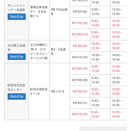
5月18日(月)
12:00
15:00
サンシャイン
豊島区東池袋
5階 502会議
9:30～
13:30～
シティ会議室
3-1 文化会
6月5日(金)
室
12:00
15:00
館ビル
WebSite
9:30～
13:30～
6月12日(金)
12:00
15:00
9:30～
13:30～
6月29日(月)
12:00
15:00
10:00～
14:00～
立川市曙町2-
立川商工会議
6月4日(木)
12:30
15:00
38-5 立川
第4・5会議
所
ビジネスセン
室
10:00～
14:00～
WebSite
6月11日(木)
タービル11階
12:30
15:00
9:30～
13:30～
6月18日(木)
12:00
15:00
9:30～
13:30～
6月19日(金)
12:00
15:00
町田市文化交
町田市原町田
9:30～
13:30～
流センター
5階 けやき
8月3日(月)
4-1-14
12:00
15:00
WebSite
9:30～
13:30～
8月4日(火)
12:00
15:00
9:30～
13:30～
8月31日(月)
12:00
15:00