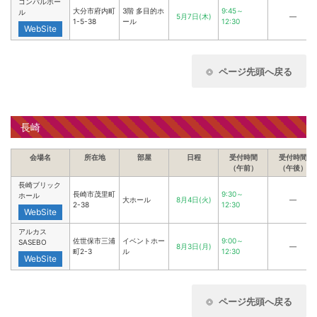
コンパルホー
大分市府内町
3階 多目的ホ
9:45～
ル
5月7日(木)
―
1-5-38
ール
12:30
WebSite
ページ先頭へ戻る
長崎
会場名
所在地
部屋
日程
受付時間
受付時間
（午前）
（午後）
長崎ブリック
長崎市茂里町
9:30～
ホール
大ホール
8月4日(火)
―
2-38
12:30
WebSite
アルカス
佐世保市三浦
イベントホー
9:00～
SASEBO
8月3日(月)
―
町2-3
ル
12:30
WebSite
ページ先頭へ戻る