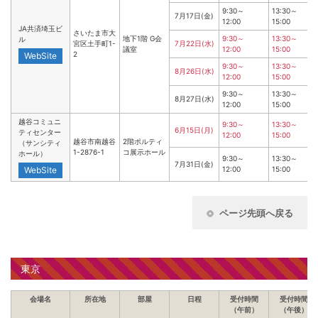
9:30～
13:30～
7月17日(金)
12:00
15:00
JA共済埼玉ビ
さいたま市大
地下1階 G会
9:30～
13:30～
ル
宮区土手町1-
7月22日(水)
議室
12:00
15:00
2
WebSite
9:30～
13:30～
8月26日(水)
12:00
15:00
9:30～
13:30～
8月27日(水)
12:00
15:00
越谷コミュニ
9:30～
13:30～
6月15日(月)
ティセンター
12:00
15:00
越谷市南越谷
2階ポルティ
（サンシティ
1-2876-1
コ展示ホール
ホール）
9:30～
13:30～
7月31日(金)
WebSite
12:00
15:00
ページ先頭へ戻る
東京
会場名
所在地
部屋
日程
受付時間
受付時間
（午前）
（午後）