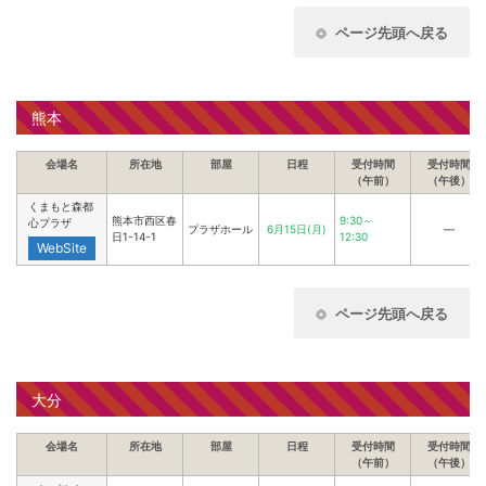
ページ先頭へ戻る
熊本
会場名
所在地
部屋
日程
受付時間
受付時間
（午前）
（午後）
くまもと森都
熊本市西区春
9:30～
心プラザ
プラザホール
6月15日(月)
―
日1-14-1
12:30
WebSite
ページ先頭へ戻る
大分
会場名
所在地
部屋
日程
受付時間
受付時間
（午前）
（午後）