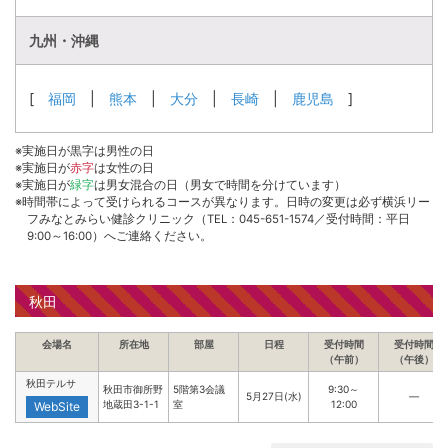
九州・沖縄
[
福岡
|
熊本
|
大分
|
長崎
|
鹿児島
]
※実施日が黒字は男性の日
※実施日が
赤字
は女性の日
※実施日が
緑字
は男女混合の日（男女で時間を分けています）
※時間帯によって受けられるコースが異なります。日時の変更は必ず横浜リー
フみなとみらい健診クリニック（TEL：045-651-1574／受付時間：平日
9:00～16:00）へご連絡ください。
秋田
会場名
所在地
部屋
日程
受付時間
受付時間
（午前）
（午後）
秋田テルサ
秋田市御所野
5階第3会議
9:30～
5月27日(水)
―
地蔵田3-1-1
室
12:00
WebSite