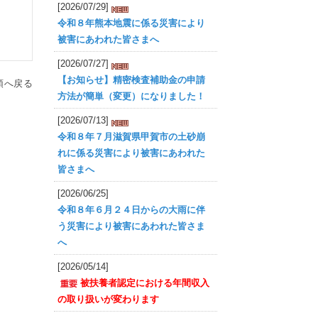
[2026/07/29]
令和８年熊本地震に係る災害により
被害にあわれた皆さまへ
[2026/07/27]
【お知らせ】精密検査補助金の申請
頭へ戻る
方法が簡単（変更）になりました！
[2026/07/13]
令和８年７月滋賀県甲賀市の土砂崩
れに係る災害により被害にあわれた
皆さまへ
[2026/06/25]
令和８年６月２４日からの大雨に伴
う災害により被害にあわれた皆さま
へ
[2026/05/14]
被扶養者認定における年間収入
の取り扱いが変わります