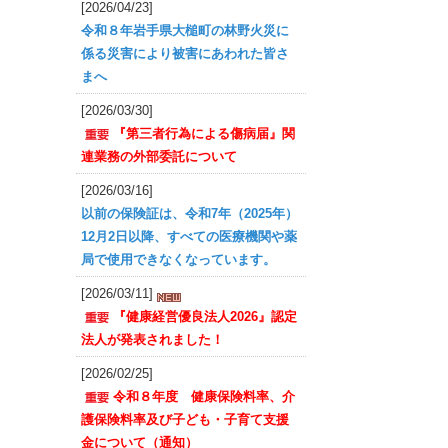
[2026/04/23]
令和８年岩手県大槌町の林野火災に
係る災害により被害にあわれた皆さ
まへ
[2026/03/30]
『第三者行為による傷病届』関
連業務の外部委託について
[2026/03/16]
以前の保険証は、令和7年（2025年）
12月2日以降、すべての医療機関や薬
局で使用できなくなっています。
[2026/03/11]
『健康経営優良法人2026』認定
法人が発表されました！
[2026/02/25]
令和８年度 健康保険料率、介
護保険料率及び子ども・子育て支援
金について（通知）